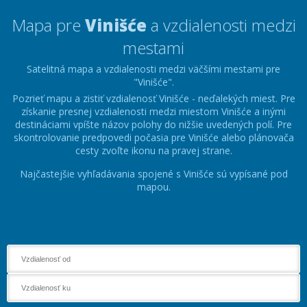
Mapa pre
Vinišće
a vzdialenosti medzi
mestami
Satelitná mapa a vzdialenosti medzi väčšími mestami pre
"Vinišće".
Pozrieť mapu a zistiť vzdialenosť Vinišće - neďalekých miest. Pre
získanie presnej vzdialenosti medzi miestom Vinišće a inými
destináciami vpíšte názov polohy do nižšie uvedených polí. Pre
skontrolovanie predpovedi počasia pre Vinišće alebo plánovača
cesty zvoľte ikonu na pravej strane.
Najčastejšie vyhľadávania spojené s Vinišće sú vypísané pod
mapou.