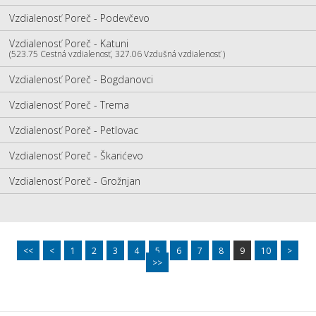
Vzdialenosť Poreč - Podevčevo
Vzdialenosť Poreč - Katuni
(523.75 Cestná vzdialenosť, 327.06 Vzdušná vzdialenosť )
Vzdialenosť Poreč - Bogdanovci
Vzdialenosť Poreč - Trema
Vzdialenosť Poreč - Petlovac
Vzdialenosť Poreč - Škarićevo
Vzdialenosť Poreč - Grožnjan
<<
<
1
2
3
4
5
6
7
8
9
10
>
>>