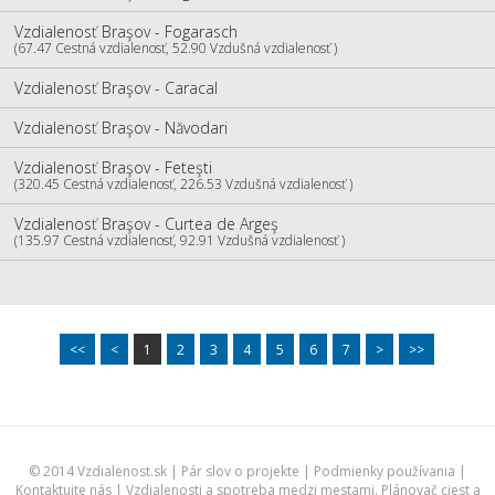
Vzdialenosť Braşov - Fogarasch
(67.47 Cestná vzdialenosť, 52.90 Vzdušná vzdialenosť )
Vzdialenosť Braşov - Caracal
Vzdialenosť Braşov - Năvodari
Vzdialenosť Braşov - Feteşti
(320.45 Cestná vzdialenosť, 226.53 Vzdušná vzdialenosť )
Vzdialenosť Braşov - Curtea de Argeş
(135.97 Cestná vzdialenosť, 92.91 Vzdušná vzdialenosť )
<<
<
1
2
3
4
5
6
7
>
>>
© 2014 Vzdialenost.sk |
Pár slov o projekte
|
Podmienky používania
|
Kontaktujte nás
| Vzdialenosti a spotreba medzi mestami. Plánovač ciest a