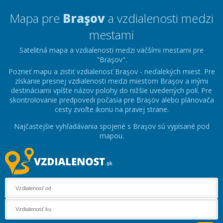
Mapa pre
Braşov
a vzdialenosti medzi
mestami
Satelitná mapa a vzdialenosti medzi väčšími mestami pre
"Braşov".
Pozrieť mapu a zistiť vzdialenosť Braşov - neďalekých miest. Pre
získanie presnej vzdialenosti medzi miestom Braşov a inými
destináciami vpíšte názov polohy do nižšie uvedených polí. Pre
skontrolovanie predpovedi počasia pre Braşov alebo plánovača
cesty zvoľte ikonu na pravej strane.
Najčastejšie vyhľadávania spojené s Braşov sú vypísané pod
mapou.