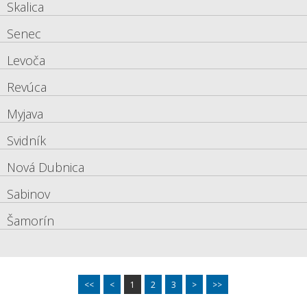
Skalica
Senec
Levoča
Revúca
Myjava
Svidník
Nová Dubnica
Sabinov
Šamorín
<<
<
1
2
3
>
>>