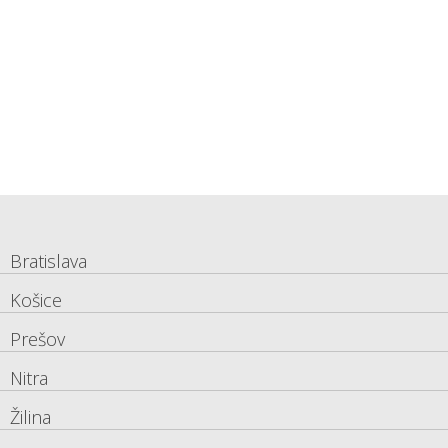
Bratislava
Košice
Prešov
Nitra
Žilina